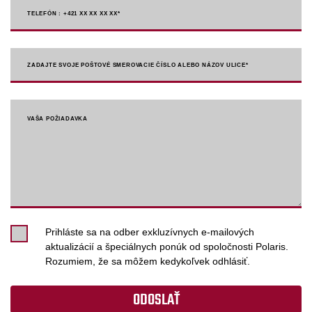
TELEFÓN : +421 XX XX XX XX
*
ZADAJTE SVOJE POŠTOVÉ SMEROVACIE ČÍSLO ALEBO NÁZOV ULICE*
VAŠA POŽIADAVKA
Prihláste sa na odber exkluzívnych e-mailových
aktualizácií a špeciálnych ponúk od spoločnosti Polaris.
Rozumiem, že sa môžem kedykoľvek odhlásiť.