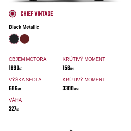
CHIEF VINTAGE
Black Metallic
OBJEM MOTORA
KRÚTIVÝ MOMENT
1890
156
CC
NM
VÝŠKA SEDLA
KRÚTIVÝ MOMENT
686
3300
NM
RPM
VÁHA
327
KG