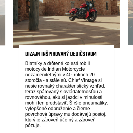
DIZAJN INŠPIROVANÝ DEDIČSTVOM
Blatníky a drôtené kolesá robili
motocykle Indian Motorcycle
nezameniteľnými v 40. rokoch 20.
storočia - a stále sú. Chief Vintage si
nesie rovnaký charakteristický vzhľad,
teraz spárovaný s ovládateľnosťou a
rovnováhou, akú si jazdci v minulosti
mohli len predstaviť. Širšie pneumatiky,
vylepšené odpruženie a čierne
povrchové úpravy mu dodávajú postoj,
ktorý je zároveň účelný a zároveň
pózuje.